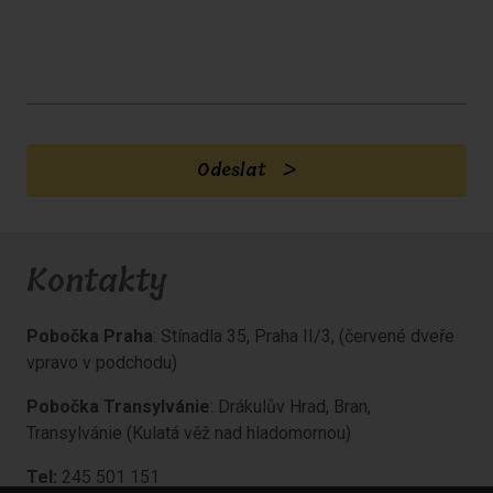
Odeslat
Kontakty
Pobočka Praha
: Stínadla 35, Praha II/3, (červené dveře
vpravo v podchodu)
Pobočka Transylvánie
: Drákulův Hrad, Bran,
Transylvánie (Kulatá věž nad hladomornou)
Tel:
245 501 151