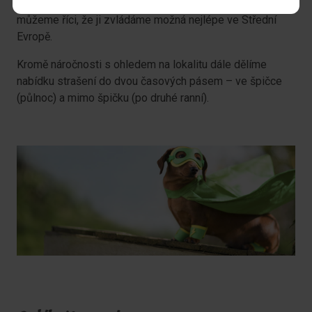
objekty – to je samozřejmě ta nejnáročnější služba a my
můžeme říci, že ji zvládáme možná nejlépe ve Střední
Evropě.
Kromě náročnosti s ohledem na lokalitu dále dělíme
nabídku strašení do dvou časových pásem – ve špičce
(půlnoc) a mimo špičku (po druhé ranní).