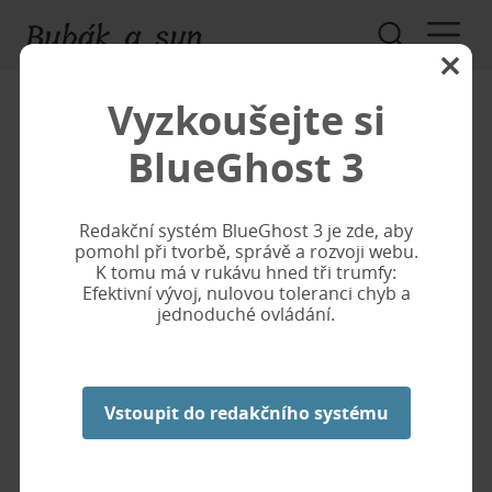
Vyzkoušejte si
Strašení dlouhodobé
BlueGhost 3
Nenechte squattery, pytláky a trampy volně užívat
Redakční systém BlueGhost 3 je zde, aby
svoje nemovitosti. Snižte hrůznou pověstí cenu svojí
pomohl při tvorbě, správě a rozvoji webu.
nemovitosti a ušetřete na daních.
K tomu má v rukávu hned tři trumfy:
Efektivní vývoj, nulovou toleranci chyb a
Vlajková loď našeho portfolia. Na vámi určeném místě
jednoduché ovládání.
budeme strašit po jeden, nebo více měsíců. Klienti si nás
vybírají především pro strašení na tradičních místech, jako
jsou opuštěné areály statků, mlýny a jiné historické
Vstoupit do redakčního systému
nemovitosti, případně temné lesy. Ale jako výzvu bereme
i novější opuštěné rekreační komplexy, nebo nákupní
centra. Nemáme ale problém s obydlenými, používanými