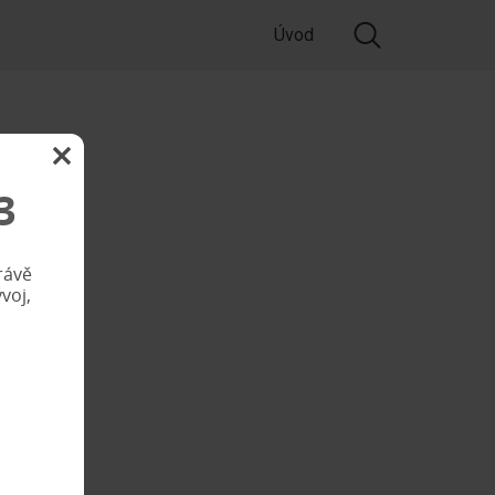
Úvod
3
rávě
voj,