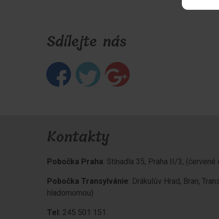
Sdílejte nás
Kontakty
Pobočka Praha
: Stínadla 35, Praha II/3, (červen
Pobočka Transylvánie
: Drákulův Hrad, Bran, Tran
hladomornou)
Tel:
245 501 151