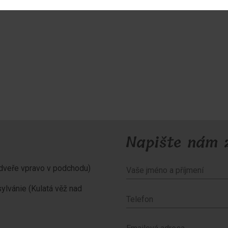
Napište nám 
é dveře vpravo v podchodu)
sylvánie (Kulatá věž nad