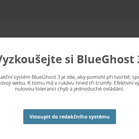
Vyzkoušejte si
BlueGhost 
v roce 1990.
ti strašení. S tím, jak přibývaly zkušenosti a
akční systém BlueGhost 3 je zde, aby pomohl při tvorbě, sp
dekorace interiérů a exteriérů.
ozvoji webu. K tomu má v rukávu hned tři trumfy: Efektivní vý
nulovou toleranci chyb a jednoduché ovládání.
 na poctivé řemeslné zpracování zakázek se
jako středně malá firma s jedinečnými projekty v
Vstoupit do redakčního systému
or na pražských Stínadlech – což jsme museli
kurzy strašení. Kanceláře a školící místnosti