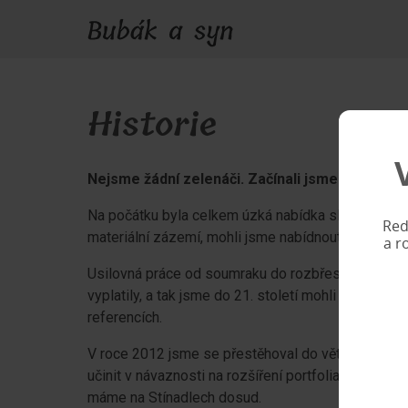
Historie
Nejsme žádní zelenáči. Začínali jsme skromně 
Na počátku byla celkem úzká nabídka služeb v oblas
Red
materiální zázemí, mohli jsme nabídnout i děsivé re
a r
Usilovná práce od soumraku do rozbřesku a sázka
vyplatily, a tak jsme do 21. století mohli vstoupit 
referencích.
V roce 2012 jsme se přestěhoval do větších prost
učinit v návaznosti na rozšíření portfolia služeb o 
máme na Stínadlech dosud.