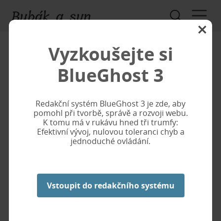
Vyzkoušejte si
Charita
BlueGhost 3
Bubák a syn, s.r.o. spolupracuje s mezinárodní
Redakční systém BlueGhost 3 je zde, aby
charitativní organizací Strašák v tísni.
pomohl při tvorbě, správě a rozvoji webu.
K tomu má v rukávu hned tři trumfy:
Abychom jako úspěšná firma rozšířili naše podnikání o
Efektivní vývoj, nulovou toleranci chyb a
charitativní rozměr, rozhodli jsme se dlouhodobě
jednoduché ovládání.
spolupracovat s organizací Strašák v tísni, jež se stará
především o zapomenuté, staré, nebo deprimované
strašáky. Strašáky, kteří dlouhou samotou ztratili
Vstoupit do redakčního systému
schopnost plašit z polí ptáky, vrací organizace zpátky do
aktivního plašení. A my jí v tom budeme rádi pomáhat
jedním procentem z našeho zisku a nabídkou míst a