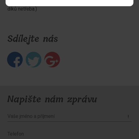
rekvalifikací pro nezaměstnané strašáky. (Jsme skvělí,
díků netřeba.)
Sdílejte nás
Napište nám zprávu
!