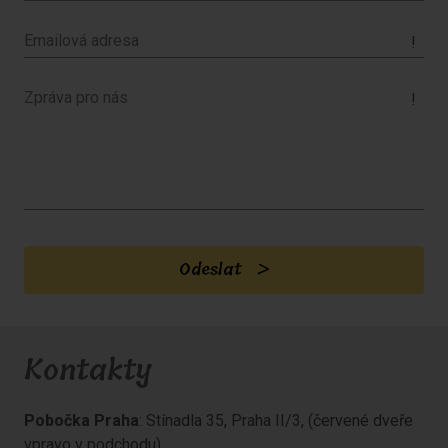
!
!
Odeslat
Kontakty
Pobočka Praha
: Stínadla 35, Praha II/3, (červené dveře
vpravo v podchodu)