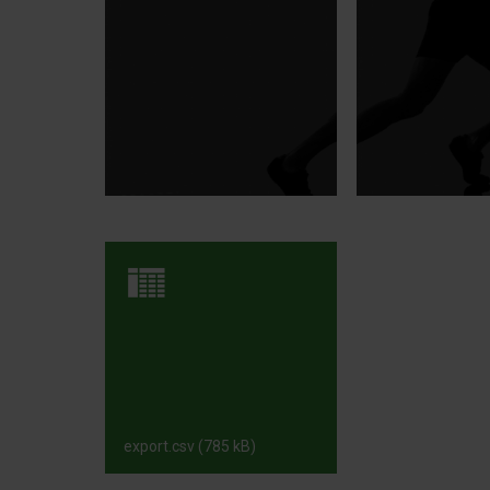
1_1_1.jpg
1_1.jpg
export.csv
(785 kB)