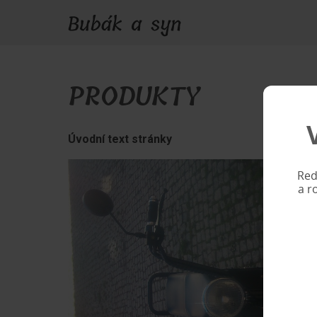
PRODUKTY
Úvodní text stránky
Red
a r