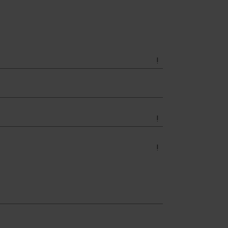
!
!
!