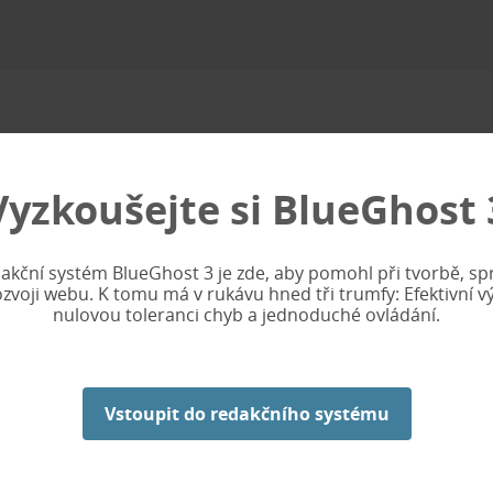
Vyzkoušejte si
BlueGhost 
akční systém BlueGhost 3 je zde, aby pomohl při tvorbě, sp
ozvoji webu. K tomu má v rukávu hned tři trumfy: Efektivní vý
nulovou toleranci chyb a jednoduché ovládání.
Vstoupit do redakčního systému