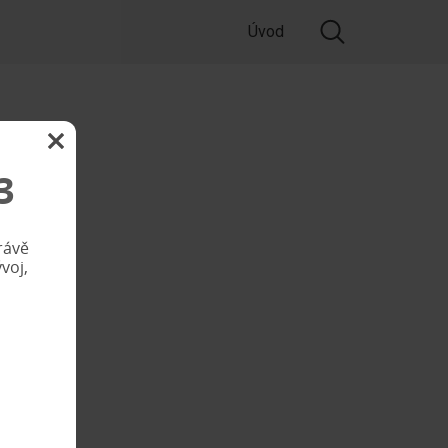
Úvod
3
rávě
voj,