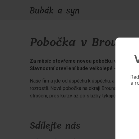
Pobočka v Brounov
Za měsíc otevřeme novou pobočku v Brounově.
Slavnostní otevření bude velkolepé – zásadní 
Red
Naše firma jde od úspěchu k úspěchu, a tak můžem
a r
rozrostli. Nová pobočka na okraji Brounova bude n
strašení, přes kurzy až po služby týkající se děsiv
Sdílejte nás