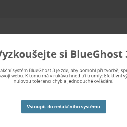
ě
Vyzkoušejte si
BlueGhost 
 Renovační práce v objektu vrcholí!
událost.
akční systém BlueGhost 3 je zde, aby pomohl při tvorbě, sp
e s radostí oznámit, že jsme se opět trochu
ozvoji webu. K tomu má v rukávu hned tři trumfy: Efektivní vý
nulovou toleranci chyb a jednoduché ovládání.
abízet kompletní škálu našich služeb od
ých dekorací.
Vstoupit do redakčního systému