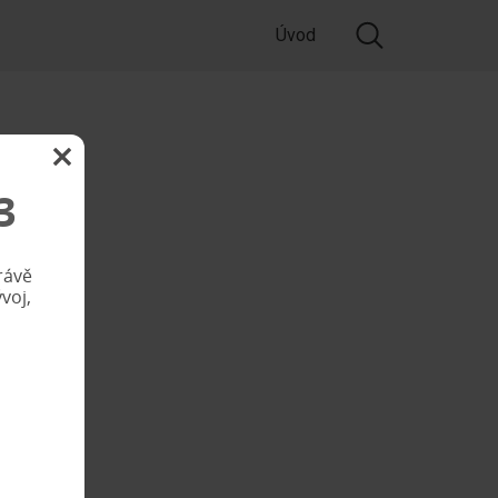
Úvod
3
rávě
voj,