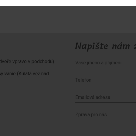
Napište nám 
é dveře vpravo v podchodu)
sylvánie (Kulatá věž nad