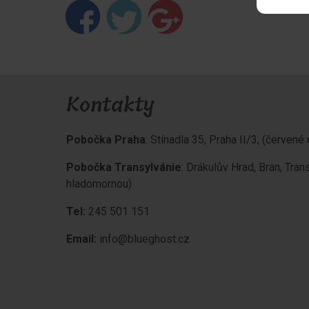
Kontakty
Pobočka Praha
: Stínadla 35, Praha II/3, (červen
Pobočka Transylvánie
: Drákulův Hrad, Bran, Tran
hladomornou)
Tel:
245 501 151
Email:
info@blueghost.cz